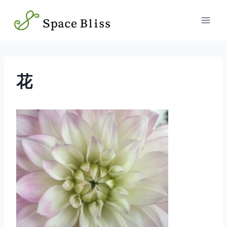
内
容
を
ス
キ
ッ
花
プ