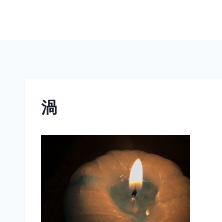
内
容
を
ス
キ
ッ
プ
渦