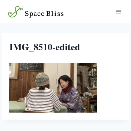
内
容
を
ス
キ
ッ
IMG_8510-edited
プ