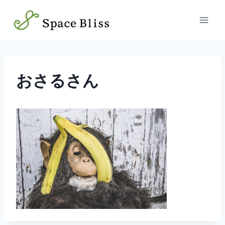
内
容
を
ス
キ
ッ
おさるさん
プ