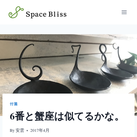
内
容
を
ス
キ
ッ
プ
付箋
6番と蟹座は似てるかな。
By
安雲
2017年4月