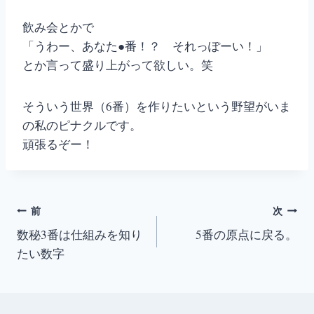
飲み会とかで
「うわー、あなた●番！？ それっぽーい！」
とか言って盛り上がって欲しい。笑
そういう世界（6番）を作りたいという野望がいま
の私のピナクルです。
頑張るぞー！
投
前
次
数秘3番は仕組みを知り
5番の原点に戻る。
稿
たい数字
ナ
ビ