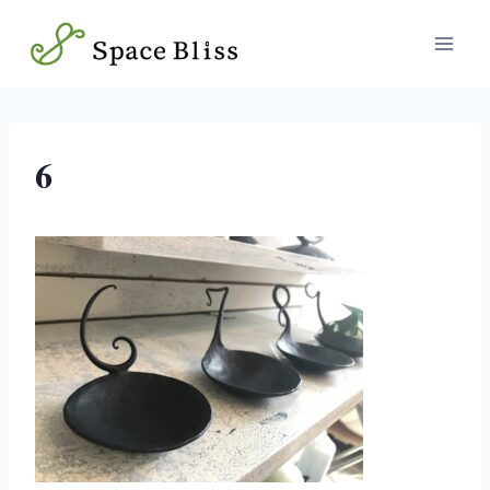
内
容
を
ス
キ
ッ
6
プ