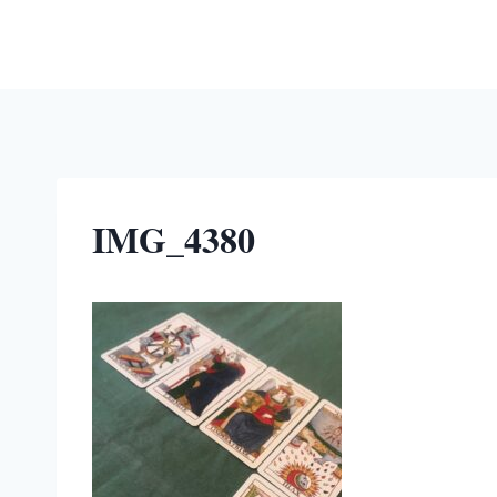
内
容
を
ス
キ
ッ
プ
IMG_4380