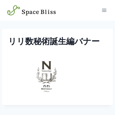
内
容
を
ス
キ
ッ
リリ数秘術誕生編バナー
プ