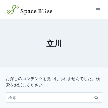
内
容
を
ス
キ
ッ
立川
プ
お探しのコンテンツを見つけられませんでした。検
索をお試しください。
検
索: