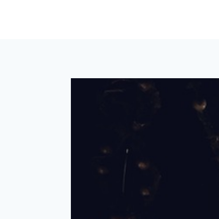
内
容
を
ス
キ
ッ
プ