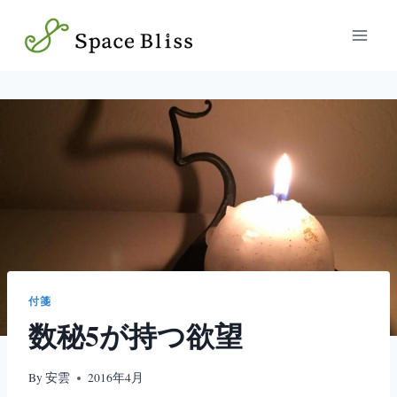
内
容
を
ス
キ
ッ
プ
付箋
数秘5が持つ欲望
By
安雲
2016年4月