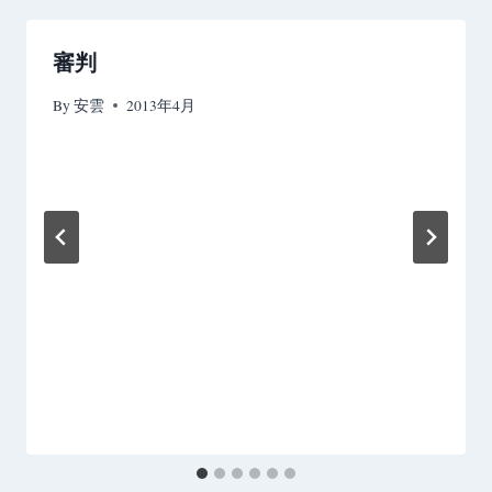
ー
シ
審判
ョ
By
安雲
2013年4月
ン