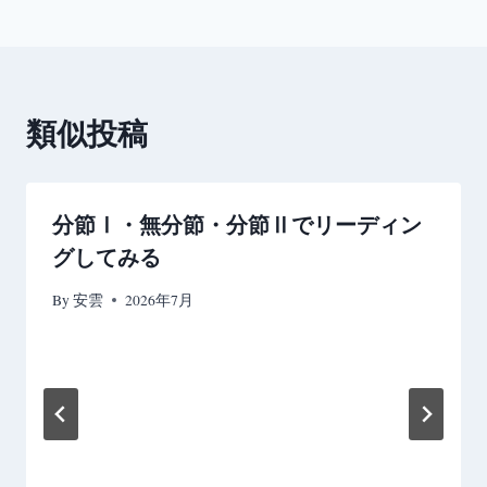
ナ
ビ
ゲ
類似投稿
ー
シ
分節Ⅰ・無分節・分節Ⅱでリーディン
ョ
グしてみる
ン
By
安雲
2026年7月