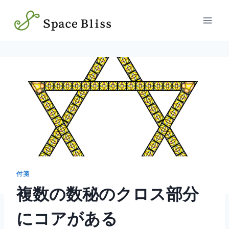
内
容
を
ス
キ
ッ
プ
付箋
複数の数秘のクロス部分
にコアがある