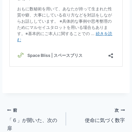
投
前
次
「６」が開いた、次の
使命に気づく数字
稿
扉