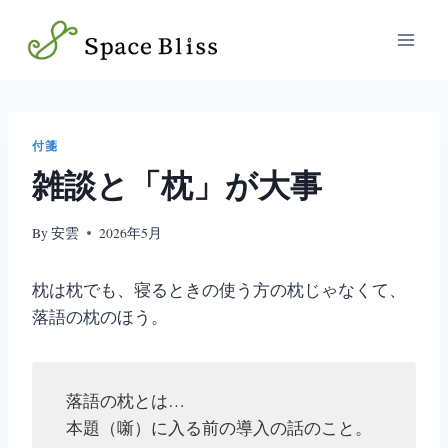
内
容
を
ス
キ
ッ
付箋
雑談と「枕」が大事
プ
By
安雲
2026年5月
枕は枕でも、寝るときの使う方の枕じゃなくて、
落語の枕のほう。
落語の枕とは…
本題（噺）に入る前の導入の話のこと。