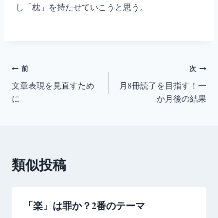
し「枕」を持たせていこうと思う。
投
前
次
文章表現を見直すため
月8冊読了を目指す！一
稿
に
か月後の結果
ナ
ビ
ゲ
類似投稿
ー
シ
「楽」は罪か？2番のテーマ
ョ